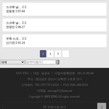
스크류 날…
정동호
07-04
스크류 날…
전영민
06-17
무축 스크…
신기찬
01-24
1
2
3
ANY ENG ㅣ 대표 : 공성도 ㅣ 사업자등록번호 : 281-31-00146
주소 : 경상남도 양산시 상북면 소토로 22-1
고객센터 : TEL 070-7571-9554 ㅣ FAX 0505-300-9554
이메일 : anyeng47@daum.net
Copyright ©
ANY ENG
All rights reserved.
PC 버전으로 보기