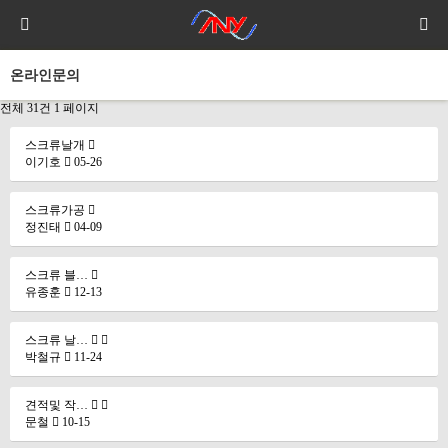
온라인문의
전체 31건
1 페이지
스크류날개
이기호
05-26
스크류가공
정진태
04-09
스크류 블…
유종훈
12-13
스크류 날…
박철규
11-24
견적및 작…
문철
10-15