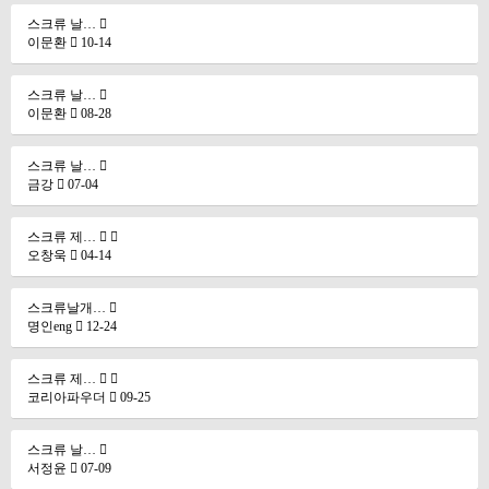
스크류 날…
이문환
10-14
스크류 날…
이문환
08-28
스크류 날…
금강
07-04
스크류 제…
오창욱
04-14
스크류날개…
명인eng
12-24
스크류 제…
코리아파우더
09-25
스크류 날…
서정윤
07-09